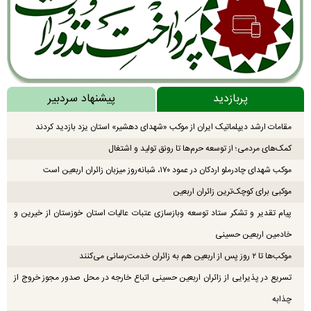
پربازدید
پیشنهاد سردبیر
مقامات ارشد دیپلماتیک ایران از موکب «شهدای دهشیر» استان یزد بازدید کردند
کمک‌های مردمی؛ از توسعه حرم‌ها تا رونق تولید و اشتغال
موکب شهدای چادرملو اردکان در عمود ۱۷۰، شبانه‌روز میزبان زائران اربعین است
موکبی برای کوچک‌ترین زائران اربعین
پیام تقدیر و تشکر ستاد توسعه وبازسازی عتبات عالیات استان خوزستان از خیرین و
خادمین اربعین حسینی
موکب‌ها تا ۲ روز پس از اربعین هم به زائران خدمت‌رسانی می‌کنند
تسریع در پذیرایی از زائران اربعین حسینی اتباع خارجه در محل صدور مجوز خروج از
چذابه