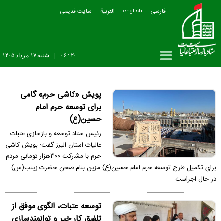
فارسی
العربیة
سایت قدیمی
english
۲۰ : ۰۶
|
شنبه ۱۷ مرداد ۱۴۰۵
پویش «کاشی حرم» گامی
برای توسعه حرم امام
حسین(ع)
رئیس ستاد توسعه و بازسازی عتبات
عالیات استان البرز گفت: پویش کاشی
حرم با مشارکت ۳۰۰هزار تومانی مردم
برای تکمیل طرح توسعه حرم امام حسین(ع) مزین بنام صحن حضرت زینب(س)
در حال اجراست.
توسعه عتبات، الگوی موفق از
تلفیق کار خیر و توانمندسازی