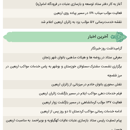
آغاز به کار دفتر ستاد توسعه و بازسازی عتبات در فرودگاه امام(ره)
فعالیت موکب میناب ۱۶۸ در مسیر پیاده روی اربعین
نقشه خدمت‌رسانی ۵۷ موکب یزد به زائران اربعین اعلام شد
آخرین اخبار
گرامیداشت روز خبرنگار
معرفی ستاد در روضه ها و هیئات مذهبی بانوان شهر زنجان
برگزاری نشست مشترک مسئولان خوزستان و بوشهر به پاس خدمات مواکب اربعین در
مرز شلمچه
نقش محوری بانوان خادم در میزبانی از زائران اربعین
فیلم خدمات دهی مواکب ایلام در مسیر بازگشت زائران اربعین
فعالیت ۱۳۷ موکب کرمانشاهی در مسیر بازگشت زوار اربعین
ادامه خدمات رسانی مواکب کردستان تا دو روز پس از اربعین
پیام تسلیت رئیس ستاد بازسازی عتبات عالیات کهگیلویه و بویراحمد به مناسبت اربعین
حسینی