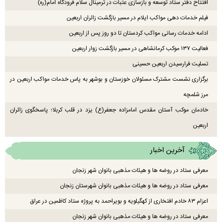
افتتاح دفتر ستاد توسعه و بازسازی عتبات در ترمینال سلام فرودگاه امام(ره)
فیلم خدمات دهی مواکب ایلام در مسیر بازگشت زائران اربعین
ادامه خدمات رسانی مواکب کردستان تا دو روز پس از اربعین
فعالیت ۱۳۷ موکب کرمانشاهی در مسیر بازگشت زوار اربعین
تسلیت فرارسیدن اربعین حسینی
برگزاری نشست مشترک مسئولان خوزستان و بوشهر به پاس خدمات مواکب اربعین در
مرز شلمچه
خادمان موکب آستان مقدس امامزاده جعفر(ع) یزد در قلب کربلا؛ پاسخگوی زائران
اربعین
آخرین اخبار
معرفی ستاد در روضه ها و هیئات مذهبی بانوان شهر زنجان
معرفی ستاد در روضه ها و هیئات مذهبی بانوان شهرستان زنجان
اعزام ۸۳ خادم افتخاری از کهگیلویه و بویراحمد به پروژه ستاد کاظمین در عراق
معرفی ستاد در روضه ها و هیئات مذهبی بانوان شهر زنجان