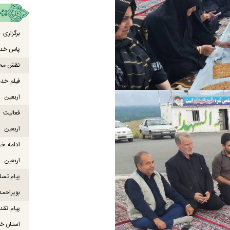
برگزاری
پاس خدما
نقش محور
فیلم خدم
اربعین
اربعین
ادامه خ
اربعین
پیام تسل
بویراحمد
پیام تقد
استان خو