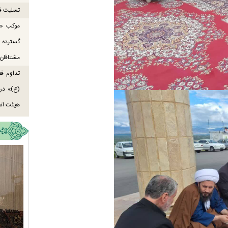
تسلیت ف
موکب «ع
گسترده
مشتاقان 
تداوم ف
هیئت انص