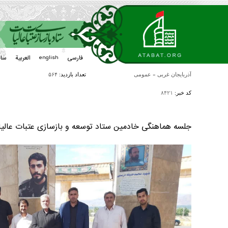
فارسی
العربیة
سا
english
آذربایجان غربی
»
عمومی
تعداد بازدید:
۵۶۴
کد خبر:
۸۴۲۱
جلسه هماهنگی خادمین ستاد توسعه و بازسازی عتبات عال