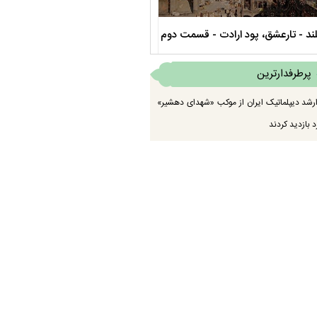
ند - تارعشق، پود ارادت - قسمت دوم
نماهنگ صحن حضرت زهرا سلام الله عل
پرطرفدارترین
رشد دیپلماتیک ایران از موکب «شهدای دهشیر»
 بازدید کردند