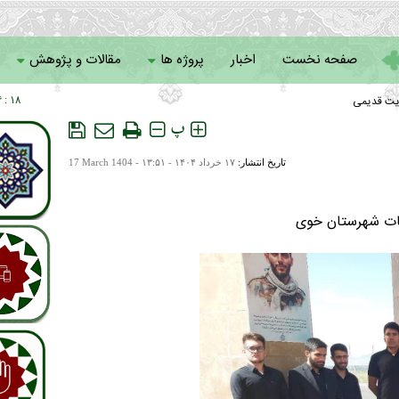
صفحه نخست
اخبار
پروژه ها
مقالات و پژوهش
یت قدیمی
۱۸ : ۰۴
سامانه خادمان
پ
تاریخ انتشار:
۱۷ خرداد ۱۴۰۴ - ۱۳:۵۱ -
17 March 1404
یات شهرستان خوی