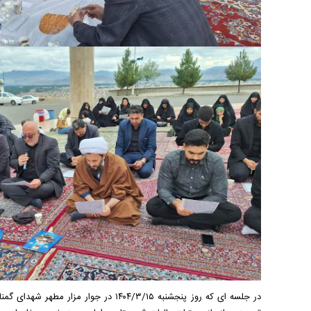
ت دوم
نماهنگ صحن حضرت زهرا سلام الله علیها
مستند بلند - تارعشق، پ
در جلسه ای که روز پنجشنبه ۱۴۰۴/۳/۱۵ در 