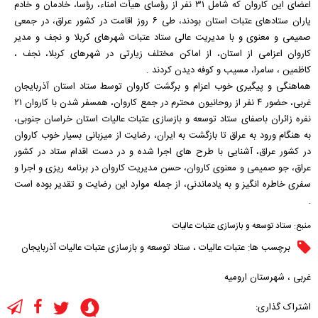
اعضای این کاروان که شامل ۳۱ نفر از رؤسای هیأت امناء، رؤسا، خادمان و خادم
یاران ستادهای عتبات استان بودند، طی ۶ روز اقامت در کشور عراق، در جمعی
صمیمی و معنوی و با مدیریت عالی ستاد عتبات شهرهای کربلا و نجف و مدیر
کاروان اعزامی از استان، از اماکن مختلف زیارتی در شهرهای کربلا، نجف ،
کاظمین ، سامرا، مسیب و کوفه دیدن کردند .
هماهنگی و پیگیری خوب اعزام و برگشت کاروان توسط ستاد استان آذربایجان
غربی، حضور ۴ نفر از روحانیون محترم در جمع کاروان، همسفر شدن با کاروان ۲۱
نفره زائران باصفای ستاد توسعه و بازسازی عتبات عالیات استان خراسان جنوبی،
به هنگام ورود به عراق تا بازگشت به ایران، رضایت از میزبانی بسیار خوب کاروان
در کشور عراق، آشنایی با طرح های اجرا شده و در دست اقدام ستاد در کشور
عراق، جو صمیمی و معنوی کاروان، حسن مدیریت کاروان در برنامه ریزی و اجرا و
سفری خاطره انگیز و به یادماندنی، از جمله موارد این رضایت و تقدیر بوده است
.
منبع:
ستاد توسعه و بازسازی عتبات عالیات
برچسب ها:
عتبات عالیات
،
ستاد توسعه و بازسازی عتبات عالیات آذربایجان
غربی
،
شهرستان ارومیه
اشتراک گذاری: