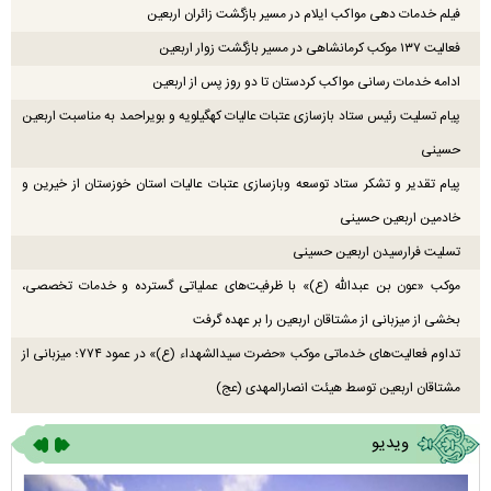
فیلم خدمات دهی مواکب ایلام در مسیر بازگشت زائران اربعین
فعالیت ۱۳۷ موکب کرمانشاهی در مسیر بازگشت زوار اربعین
ادامه خدمات رسانی مواکب کردستان تا دو روز پس از اربعین
پیام تسلیت رئیس ستاد بازسازی عتبات عالیات کهگیلویه و بویراحمد به مناسبت اربعین
حسینی
پیام تقدیر و تشکر ستاد توسعه وبازسازی عتبات عالیات استان خوزستان از خیرین و
خادمین اربعین حسینی
تسلیت فرارسیدن اربعین حسینی
موکب «عون بن عبدالله (ع)» با ظرفیت‌های عملیاتی گسترده و خدمات تخصصی،
بخشی از میزبانی از مشتاقان اربعین را بر عهده گرفت
تداوم فعالیت‌های خدماتی موکب «حضرت سیدالشهداء (ع)» در عمود ۷۷۴؛ میزبانی از
مشتاقان اربعین توسط هیئت انصارالمهدی (عج)
ویدیو