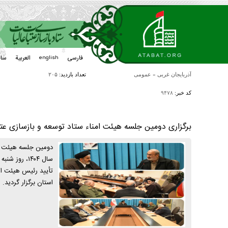
فارسی
العربیة
سا
english
آذربایجان غربی
»
عمومی
تعداد بازدید:
۲۰۵
کد خبر:
۹۴۷۸
برگزاری دومین جلسه هیئت امناء ستاد توسعه و بازسازی عتب
دومین جلسه هیئت امن
تأیید رئیس هیئت امن
استان برگزار گردید.