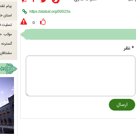
پیام تقد
استان خو
0
تسلیت ف
موکب «ع
گسترده
* نظر
مشتاقان 