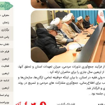
معرفی س
زنجان
برگزاری
پاس خدما
نقش محور
فیلم خدم
اربعین
از فرآیند جمع‌آوری نذورات مردمی، میزان تعهدات استان و تحقق آنها،
ز اربعین سال جاری را برای حاضران ارائه کرد .
اربعین
 فقیه در استان، با بیان اینکه «وظیفه تمامی ارگان‌ها، سازمان‌ها و
ادامه خ
اسب برای اطلاع‌رسانی، جمع‌آوری مشارکت های مردمی و تسریع در روند
اربعین
 و اثرگذار شد.
 جلسه بود .
پیام تسل
بویراحمد
 فقیه
اشتراک گذاری: